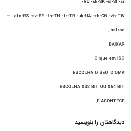
RU -sk-SK -sl-SI -sr-
Latn-RS -sv-SE -th-TH -tr-TR -uk-UA -zh-CN -zh-TW –
instrac.
BAIXAR
Clique em ISO
ESCOLHA O SEU IDIOMA.
ESCOLHA X32 BIT OU X64 BIT
E ACONTECE.
دیدگاهتان را بنویسید