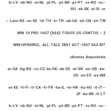
-lv-LV -nb-NO -nl-NL -pl-PL -pt-BR -pt-PT -ro-RO -ru-
RU -sk-SK -sl-SI -sr-
Latn-RS -sv-SE -th-TH -tr-TR -uk-UA -zh-CN -zh-TW –
2 – WIN 10 PRO 1607 (X64) TODOS OS CONTOS.
WIN10PR0INCL. ALL TALE 38X1 ACT-1607 X64 BIT
idiomas disponíveis
ar-SA -bg-BG -cs-CZ-da-DK -de-DE -el-GR -en-GB -en-
US -es-ES -es-MX
-et-EE -fi-FI -fr-CA -fr-FR -he-IL -hr-HR -hu-HU -it-IT-
JP -ko-KR -lt-LT
-lv-LV -nb-NO -nl-NL -pl-PL -pt-BR -pt-PT -ro-RO -ru-