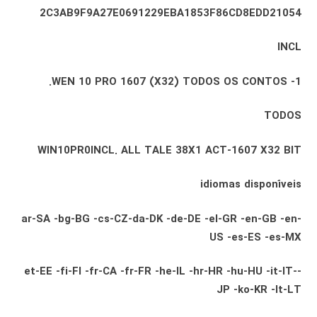
2C3AB9F9A27E0691229EBA1853F86CD8EDD21054
INCL
1- WEN 10 PRO 1607 (X32) TODOS OS CONTOS.
TODOS
WIN10PR0INCL. ALL TALE 38X1 ACT-1607 X32 BIT
idiomas disponíveis
ar-SA -bg-BG -cs-CZ-da-DK -de-DE -el-GR -en-GB -en-
US -es-ES -es-MX
-et-EE -fi-FI -fr-CA -fr-FR -he-IL -hr-HR -hu-HU -it-IT-
JP -ko-KR -lt-LT