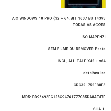
AIO WINDOWS 10 PRO (32 + 64_BIT 1607 BU 14393
TODAS AS AÇÕES
ISO MAPENZI
SEM FILME OU REMOVER Pasta
INCL. ALL TALE X42 + x64
detalhes iso
CRC32: 752F38E3
MD5: BD96492FC128C94761777C35DA8AE47E
SHA-1: