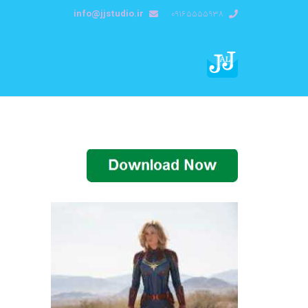
info@jjstudio.ir
09165555938