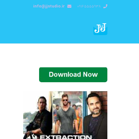
info@jjstudio.ir
09165555938