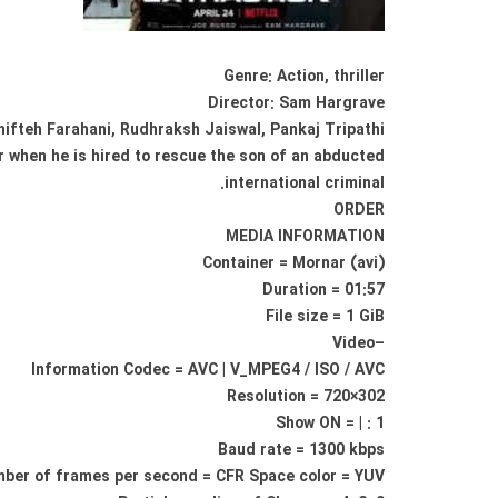
Genre: Action, thriller
Director: Sam Hargrave
hifteh Farahani, Rudhraksh Jaiswal, Pankaj Tripathi
r when he is hired to rescue the son of an abducted
international criminal.
ORDER
MEDIA INFORMATION
Container = Mornar (avi)
Duration = 01:57
File size = 1 GiB
–Video
Information Codec = AVC | V_MPEG4 / ISO / AVC
Resolution = 720×302
Show ON = | : 1
Baud rate = 1300 kbps
ber of frames per second = CFR Space color = YUV