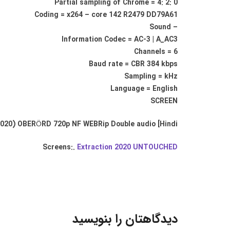
Partial sampling of Chrome = 4: 2: 0
Coding = x264 – core 142 R2479 DD79A61
– Sound
Information Codec = AC-3 | A_AC3
Channels = 6
Baud rate = CBR 384 kbps
Sampling = kHz
Language = English
SCREEN
2020) OBERÖRD 720p NF WEBRip Double audio [Hindi +
Screens:.
Extraction 2020 UNTOUCHED
دیدگاهتان را بنویسید