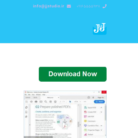
info@jjstudio.ir
09165555938