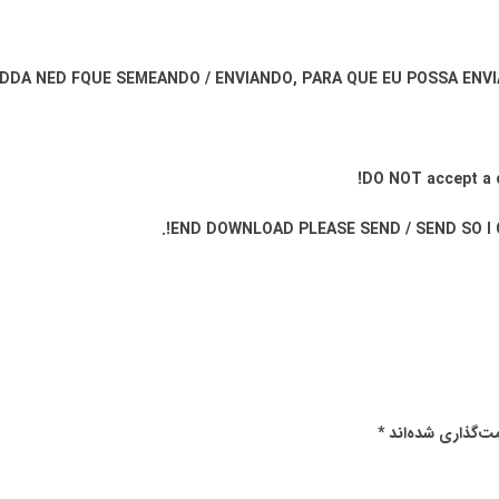
ADDA NED FQUE SEMEANDO / ENVIANDO, PARA QUE EU POSSA ENVI
DO NOT accept a co
END DOWNLOAD PLEASE SEND / SEND SO I C
ت‌گذاری شده‌اند
*