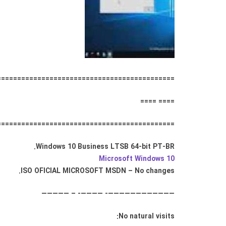
====================================== = ====
==== ====
================================== === = ====
Windows 10 Business LTSB 64-bit PT-BR.
Microsoft Windows 10
ISO OFICIAL MICROSOFT MSDN – No changes.
————————————- ————- – —————
No natural visits: