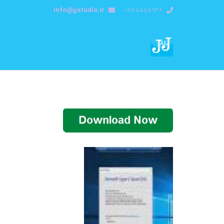
info@jjstudio.ir
09165555938