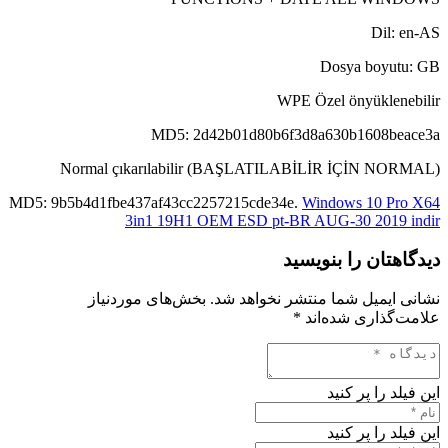
Dil: en-AS
Dosya boyutu: GB
WPE Özel önyüklenebilir
MD5: 2d42b01d80b6f3d8a630b1608beace3a
Normal çıkarılabilir (BAŞLATILABİLİR İÇİN NORMAL)
MD5: 9b5b4d1fbe437af43cc2257215cde34e.
Windows 10 Pro X64
3in1 19H1 OEM ESD pt-BR AUG-30 2019 indir
دیدگاهتان را بنویسید
نشانی ایمیل شما منتشر نخواهد شد.
بخش‌های موردنیاز
علامت‌گذاری شده‌اند
*
این فیلد را پر کنید
این فیلد را پر کنید