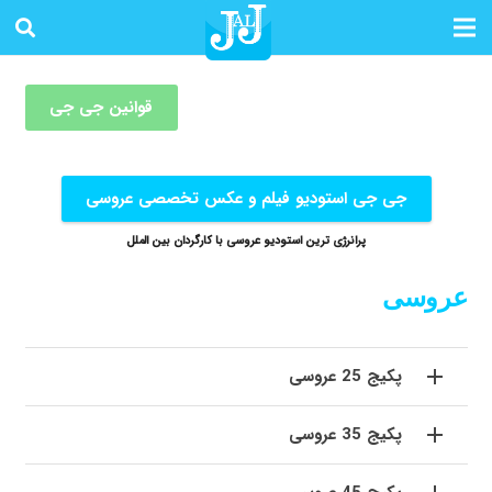
قوانین جی جی
جی جی استودیو فیلم و عکس تخصصی عروسی
پرانرژی ترین استودیو عروسی با کارگردان بین الملل
عروسی
پکیج 25 عروسی
پکیج 35 عروسی