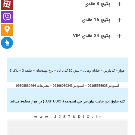
پکیج 8 عقدی
پکیج 16 عقدی
پکیج 24 عقدی VIP
اهواز – کیانپارس – خیابان وهابی – نبش 10 کیان اباد – برج مهندسان – طبقه 3 – پلاک 9
استودیو 09165555938 – استودیو 09306030343 –
تشریفات 09308880464
کلیه حقوق این سایت برای جی جی استودیو (
) در اهواز محفوظ میباشد
JJSTUDIO
w w w . J J S T U D I O . i r