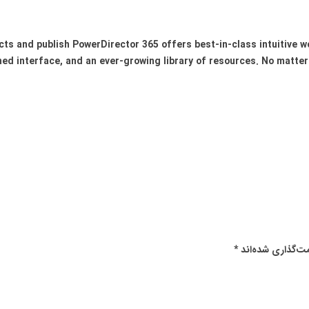
fects and publish PowerDirector 365 offers best-in-class intuitive 
ed interface, and an ever-growing library of resources. No matter 
ت‌گذاری شده‌اند
*