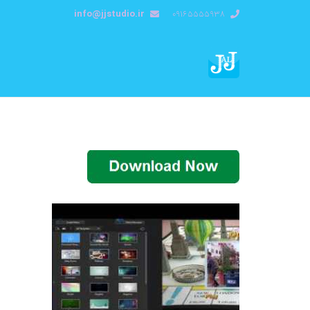
info@jjstudio.ir
09165555938