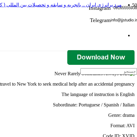
مرد پرانرژی ایران .. باتجربه و سابقه و تحصیلات بین المللی ( ک
Instagram
09165555938
Telegram
info@jjstudio.ir
 travel to New York to seek medical help after an accidental pregnancy.
The language of instruction is English
Subordinate: Portuguese / Spanish / Italian
Genre: drama
Format: AVI
Code ID: XVID