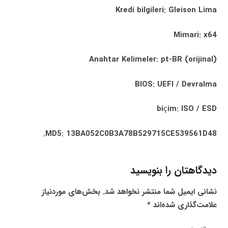
Kredi bilgileri: Gleison Lima
Mimari: x64
Anahtar Kelimeler: pt-BR (orijinal)
BIOS: UEFI / Devralma
biçim: ISO / ESD
MD5: 13BA052C0B3A78B529715CE539561D48.
دیدگاهتان را بنویسید
نشانی ایمیل شما منتشر نخواهد شد.
بخش‌های موردنیاز
علامت‌گذاری شده‌اند
*