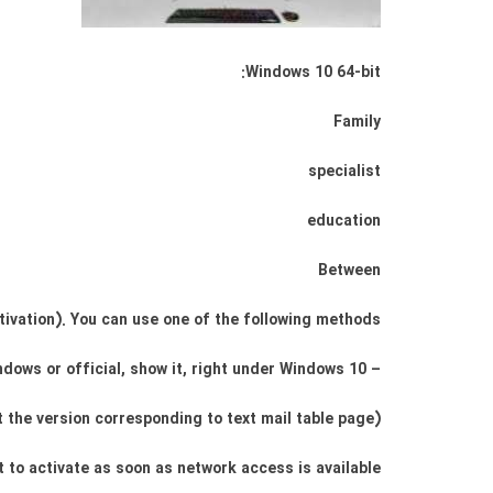
Windows 10 64-bit:
Family
specialist
education
Between
tivation). You can use one of the following methods:
– If you have cl 7 Windows or official, show it, right under Windows 10.
(If Cl is in UEFI BIOS, please select the version corresponding to text mail table page,
t to activate as soon as network access is available.