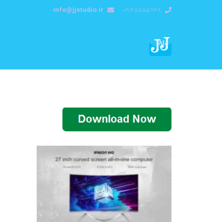
info@jjstudio.ir
09165555938