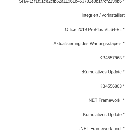
* SHA-1: f1f91ce2cfb62a11961b453781e8b1f7cf219bb6
Integriert / vorinstalliert:
* Office 2019 ProPlus VL 64-Bit
* Aktualisierung des Wartungsstapels:
* KB4557968
* Kumulatives Update:
* KB4556803
* .NET Framework
* Kumulatives Update
* .NET Framework und: