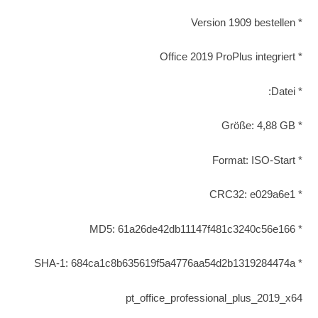
* Version 1909 bestellen
* Office 2019 ProPlus integriert
* Datei:
* Größe: 4,88 GB
* Format: ISO-Start
* CRC32: e029a6e1
* MD5: 61a26de42db11147f481c3240c56e166
* SHA-1: 684ca1c8b635619f5a4776aa54d2b1319284474a
pt_office_professional_plus_2019_x64