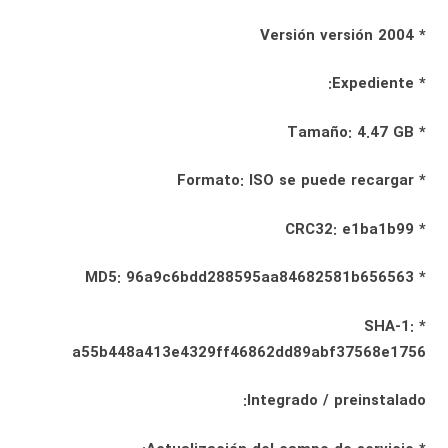
* Versión versión 2004
* Expediente:
* Tamaño: 4.47 GB
* Formato: ISO se puede recargar
* CRC32: e1ba1b99
* MD5: 96a9c6bdd288595aa84682581b656563
* SHA-1:
a55b448a413e4329ff46862dd89abf37568e1756
Integrado / preinstalado: