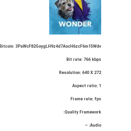
th Bitcoin: 3PaWcF82GoygLH9z4d7AocH6zcF6m15Wdv
Bit rate: 766 kbps
Resolution: 640 X 272
Aspect ratio: 1
Frame rate: fps
Quality Framework:
Audio: –