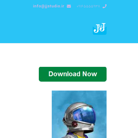
info@jjstudio.ir
09165555938