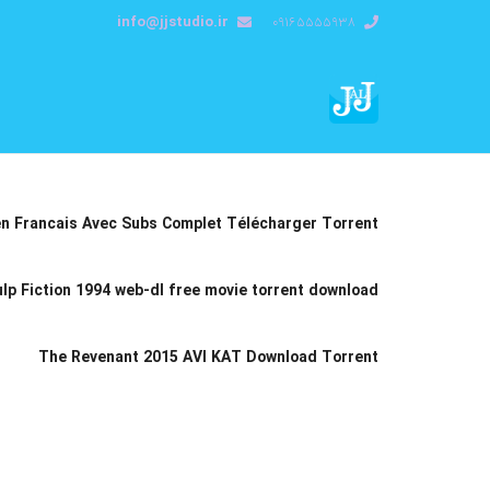
info@jjstudio.ir
09165555938
n Francais Avec Subs Complet Télécharger Torrent
lp Fiction 1994 web-dl free movie torrent download
The Revenant 2015 AVI KAT Download Torrent
راهبری